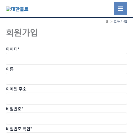
콘
텐
Mai
츠
홈
회원가입
Men
로
회원가입
건
너
아이디
*
뛰
기
이름
이메일 주소
비밀번호
*
비밀번호 확인
*