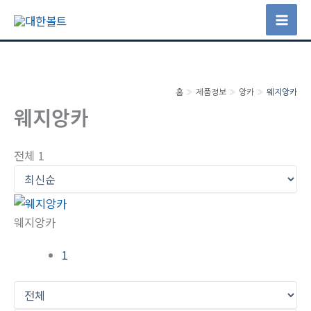
콘
텐
Mai
츠
Men
로
건
홈
제품정보
앙카
웨지앙카
너
웨지앙카
뛰
기
전체 1
웨지앙카
1