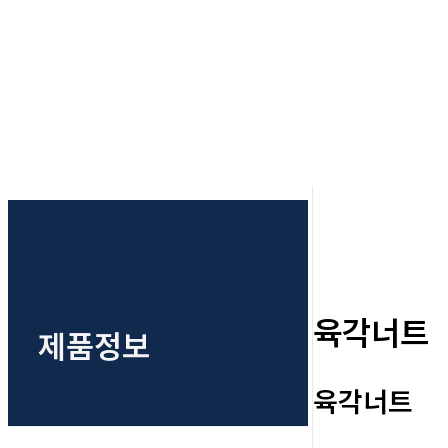
육각너트
제품정보
육각너트