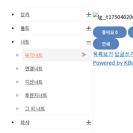
앙카
볼트
좋아요
0
너트
인쇄
목록보기
답글쓰
육각너트
Powered by KB
연결너트
각산너트
후렌지너트
그 외 너트
와샤