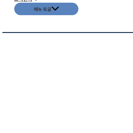
메뉴 토글