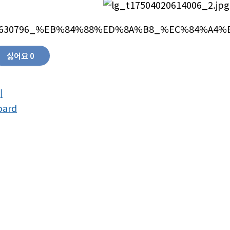
싫어요
0
기
oard