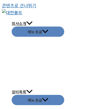
콘텐츠로 건너뛰기
회사소개
메뉴 토글
설비목록
메뉴 토글