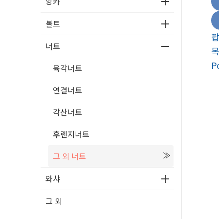
앙카
볼트
팝
너트
P
육각너트
연결너트
각산너트
후렌지너트
그 외 너트
와샤
그 외