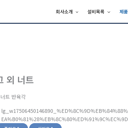
회사소개
설비목록
제품
그 외 너트
너트 반육각