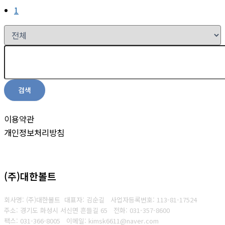
1
검색
이용약관
개인정보처리방침
(주)대한볼트
회사명: (주)대한볼트 대표자: 김순길
사업자등록번호:
113-81-17524
주소: 경기도 화성시 서신면 흔들길 65
전화: 031-357-8600
팩스: 031-366-8005
이메일: kimsk6611@naver.com