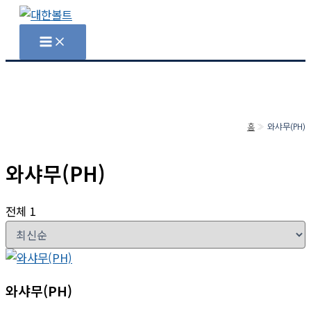
콘
텐
Main
Menu
츠
로
건
너
뛰
홈
와샤무(PH)
기
와샤무(PH)
전체 1
와샤무(PH)